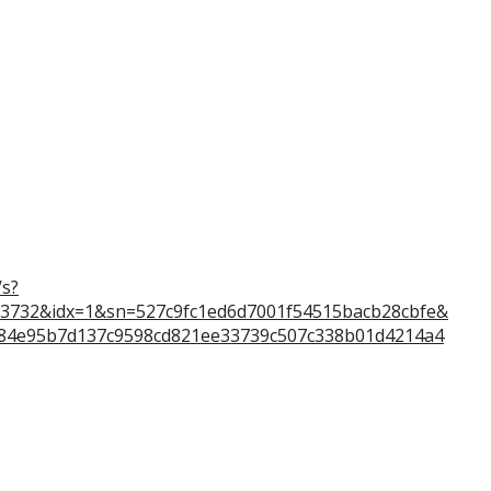
/s?
732&idx=1&sn=527c9fc1ed6d7001f54515bacb28cbfe&
84e95b7d137c9598cd821ee33739c507c338b01d4214a4