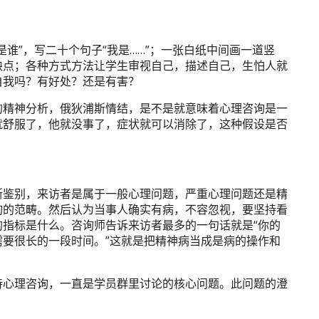
谁”，写二十个句子“我是……”；一张白纸中间画一道竖
缺点；各种方式方法让学生审视自己，描述自己，生怕人就
自我吗？有好处？还是有害？
的精神分析，俄狄浦斯情结，是不是就意味着心理咨询是一
就舒服了，他就没事了，症状就可以消除了，这种假设是否
断鉴别，来访者是属于一般心理问题，严重心理问题还是精
询的范畴。然后认为当事人确实有病，不容忽视，要坚持看
指标是什么。咨询师告诉来访者最多的一句话就是“你的
要很长的一段时间。”这就是把精神病当成是病的操作和
待心理咨询，一直是学员群里讨论的核心问题。此问题的澄