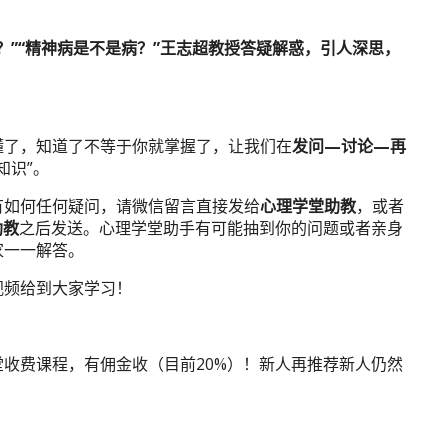
？”“精神病是不是病？”王志超教授答疑解惑，引人深思，
懂了，知道了不等于你就掌握了，让我们在
发问—讨论—再
知识”。
有如何任何疑问，请微信留言直接发给
心理学堂助教
，或者
助教
之后发送。心理学堂助手有可能抽到你的问题或者亲身
家一一解答。
视频给到大家学习！
收费课程，有佣金收（目前20%）！新人再推荐新人仍然