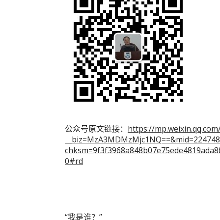
公众号原文链接：
https://mp.weixin.qq.com
__biz=MzA3MDMzMjc1NQ==&mid=2247483
chksm=9f3f3968a848b07e75ede4819ada8
0#rd
“我是谁？”