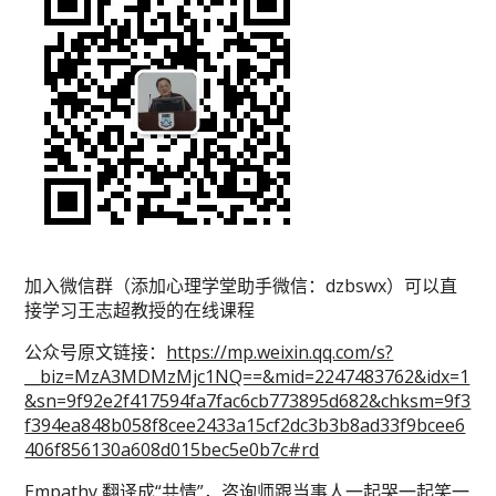
加入微信群（添加心理学堂助手微信：dzbswx）可以直
接学习王志超教授的在线课程
公众号原文链接：
https://mp.weixin.qq.com/s?
__biz=MzA3MDMzMjc1NQ==&mid=2247483762&idx=1
&sn=9f92e2f417594fa7fac6cb773895d682&chksm=9f3
f394ea848b058f8cee2433a15cf2dc3b3b8ad33f9bcee6
406f856130a608d015bec5e0b7c#rd
Empathy,翻译成“共情”，咨询师跟当事人一起哭一起笑一